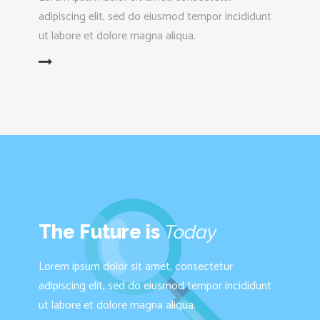
adipiscing elit, sed do eiusmod tempor incididunt
ut labore et dolore magna aliqua.
D MORE
The Future is
Today
Lorem ipsum dolor sit amet, consectetur
adipiscing elit, sed do eiusmod tempor incididunt
ut labore et dolore magna aliqua.