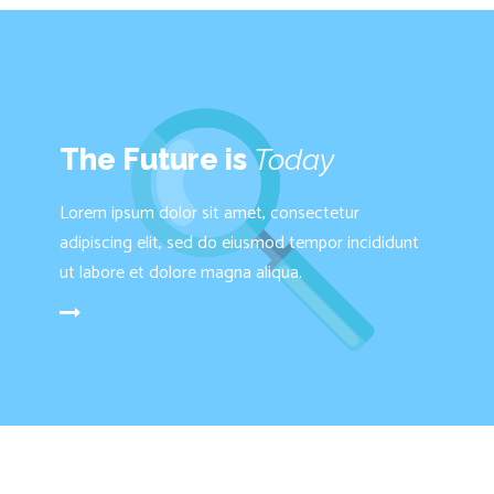
The Future is
Today
Lorem ipsum dolor sit amet, consectetur
adipiscing elit, sed do eiusmod tempor incididunt
ut labore et dolore magna aliqua.
D MORE